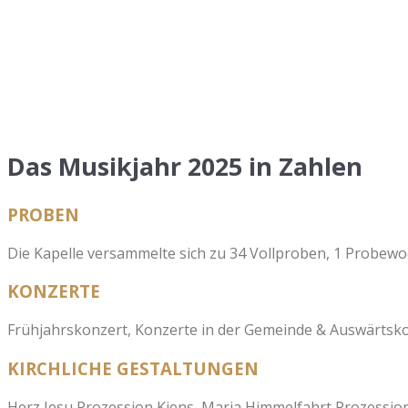
25. KIENA - KIRSC
Am Herz-Jesu Wochenende, den 13. und 14. Juni 2026, lädt d
zum traditionellen 25. Kiena Kirschta ein.
Ein Jubiläum, das man sich nicht entgehen lassen sollte!
Das Musikjahr 2025 in Zahlen
PROBEN
Die Kapelle versammelte sich zu 34 Vollproben, 1 Probew
KONZERTE
Frühjahrskonzert, Konzerte in der Gemeinde & Auswärtsk
KIRCHLICHE GESTALTUNGEN
Herz Jesu Prozession Kiens, Maria Himmelfahrt Prozess