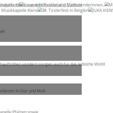
lt!
hauftritten sondern sorgen auch für das leibliche Wohl!
nlässen in Dur und Moll.
apelle Pfalzen sowie