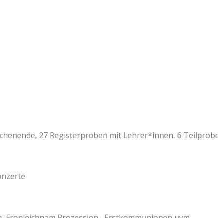
HTA
ie Musikkapelle Kiens heuer alle recht herzlich
ochenende, 27 Registerproben mit Lehrer*innen, 6 Teilpro
onzerte
ion, Fronleichnam Prozession, Erstkommunionen uvm…