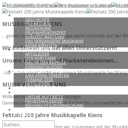
DIE KAPELLE
GESCHICHTE
MUSIKKAPELLE KIENS
PROBELOKAL
MUSIKFAHNE
FRÜHJAHRSKONZERT
... gemeinsam Musik machen, das wohl schönste auf der We
KONZERTWERTUNG
DAS VERGANGENE MUSIKJAHR
KIENA KIRSCHTA
Wir bedanken uns bei allen Unterstützern!
WIR MUSIKANTEN
MITGLIEDER
DER VORSTAND
Unsere Fähnriche und Marketenderinnen...
NEU IN DER KAPELLE
EHRENMITGLIEDER
JUGENDKAPELLE
...sie "schmücken" nicht nur unsere Musikkapelle bei Marsc
JUKA KIENS-TERENTEN
TERMINE 2026
MUSIK VERBINDET UNS
MITGLIEDER
RUMPLBOCHA BÖHMISCHE
JAHRESPROGRAMM
Willkommen auf unserer Homepage.
UNSERE AUFTRITTE
PROBENKALENDER
Gemeinsam musizieren wir bei kirchlichen und weltlichen A
WEIHNACHTSÜBERRASCHUNG
KONTAKT
CHRONIK
Festakt 200 Jahre Musikkapelle Kiens
Am 29. August 2021 feierten wir zusammen mit der Musikk