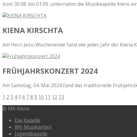
Vom 30.08. bis 01.09. unternahm die Musikkapelle Kiens ei
KIENA KIRSCHTA
Am Herz-Jesu-Wochenende fand wie jedes Jahr der Kiena Kir
FRÜHJAHRSKONZERT 2024
Am Samstag, 04. Mai 2024 fand das traditionelle Frühjahrs
1
2
3
4
5
6
7
8
9
10
11
12
13
© MK Kiens
Die Kapelle
Wir Musikanten
Jugendkapelle