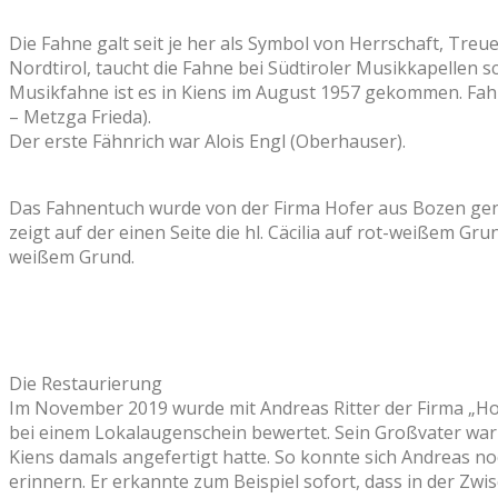
Die Fahne galt seit je her als Symbol von Herrschaft, Tre
Nordtirol, taucht die Fahne bei Südtiroler Musikkapellen s
Musikfahne ist es in Kiens im August 1957 gekommen. Fa
– Metzga Frieda).
Der erste Fähnrich war Alois Engl (Oberhauser).
Das Fahnentuch wurde von der Firma Hofer aus Bozen genäh
zeigt auf der einen Seite die hl. Cäcilia auf rot-weißem Gr
weißem Grund.
Die Restaurierung
Im November 2019 wurde mit Andreas Ritter der Firma „Hof
bei einem Lokalaugenschein bewertet. Sein Großvater war
Kiens damals angefertigt hatte. So konnte sich Andreas n
erinnern. Er erkannte zum Beispiel sofort, dass in der Z