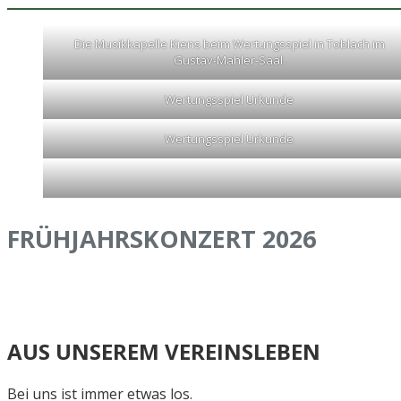
Die Musikkapelle Kiens beim Wertungsspiel in Toblach im
Gustav-Mahler-Saal.
Wertungsspiel Urkunde
Wertungsspiel Urkunde
FRÜHJAHRSKONZERT 2026
Am 09. Mai 2026 findet das traditionelle Frühjahrskonzert 
Wir freuen uns schon darauf!
AUS UNSEREM VEREINSLEBEN
Bei uns ist immer etwas los.