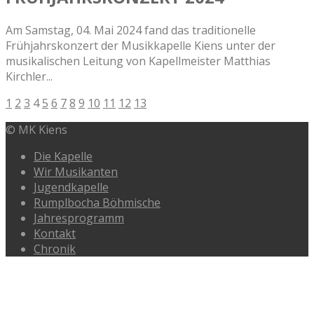
Am Samstag, 04. Mai 2024 fand das traditionelle
Frühjahrskonzert der Musikkapelle Kiens unter der
musikalischen Leitung von Kapellmeister Matthias
Kirchler...
1
2
3
4
5
6
7
8
9
10
11
12
13
© MK Kiens
Die Kapelle
Wir Musikanten
Jugendkapelle
Rumplbocha Böhmische
Jahresprogramm
Kontakt
Chronik