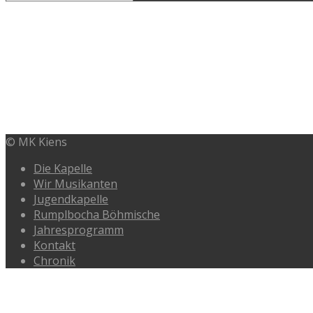
DIE PROBENPHASE BEGINNT
JAHRESVOLLVERSAMMLUNG
© MK Kiens
Die Kapelle
Wir Musikanten
Jugendkapelle
Rumplbocha Böhmische
Jahresprogramm
Kontakt
Chronik